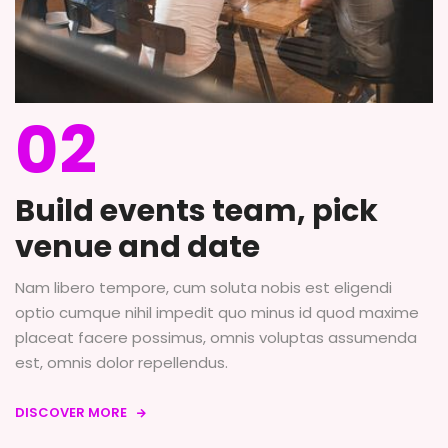
02
Build events team, pick
venue and date
Nam libero tempore, cum soluta nobis est eligendi
optio cumque nihil impedit quo minus id quod maxime
placeat facere possimus, omnis voluptas assumenda
est, omnis dolor repellendus.
DISCOVER MORE
